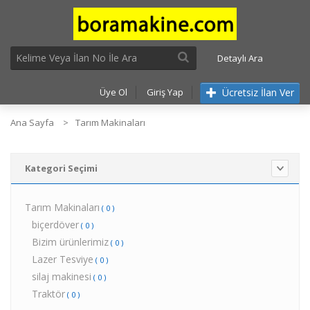
Detaylı Ara
Ücretsiz İlan Ver
Üye Ol
Giriş Yap
Ana Sayfa
Tarım Makinaları
Kategori Seçimi
Tarım Makinaları
( 0 )
biçerdöver
( 0 )
Bizim ürünlerimiz
( 0 )
Lazer Tesviye
( 0 )
silaj makinesi
( 0 )
Traktör
( 0 )