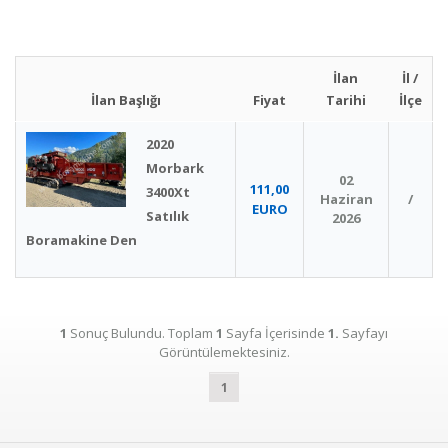
İlan
İl /
İlan Başlığı
Fiyat
Tarihi
İlçe
2020
Morbark
02
111,00
3400Xt
Haziran
/
EURO
Satılık
2026
Boramakine Den
1
Sonuç Bulundu. Toplam
1
Sayfa İçerisinde
1.
Sayfayı
Görüntülemektesiniz.
1