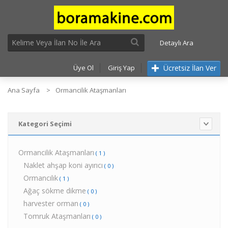
Detaylı Ara
Ücretsiz İlan Ver
Üye Ol
Giriş Yap
Ana Sayfa
Ormancilik Ataşmanları
Kategori Seçimi
Ormancilik Ataşmanları
( 1 )
Naklet ahşap koni ayırıcı
( 0 )
Ormancılık
( 1 )
Ağaç sökme dikme
( 0 )
harvester orman
( 0 )
Tomruk Ataşmanları
( 0 )