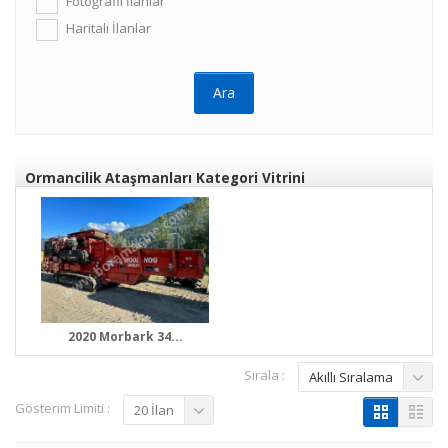
Fotoğraflı İlanlar
Haritalı İlanlar
Ormancilik Ataşmanları Kategori Vitrini
2020 Morbark 34...
Sırala :
Akıllı Sıralama
Gösterim Limiti :
20 İlan