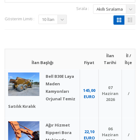
Sırala :
Akıllı Sıralama
Gösterim Limiti :
10 İlan
İlan
İl /
İlan Başlığı
Fiyat
Tarihi
İlçe
Bell B30E Laya
Maden
07
145,00
Kamyonları
Haziran
/
EURO
Orjunal Temiz
2026
Satılık Kıralık
Ağır Hizmet
06
22,10
Ripperi Bora
Haziran
/
EURO