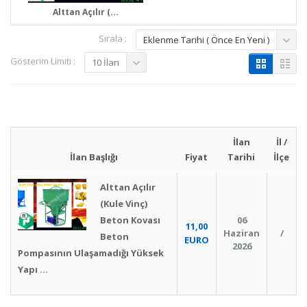
Alttan Açılır (...
Sırala :
Eklenme Tarihi ( Önce En Yeni )
Gösterim Limiti :
10 İlan
İlan
İl /
İlan Başlığı
Fiyat
Tarihi
İlçe
Alttan Açılır
(Kule Vinç)
Beton Kovası
06
11,00
Haziran
/
Beton
EURO
2026
Pompasının Ulaşamadığı Yüksek
Yapı ...