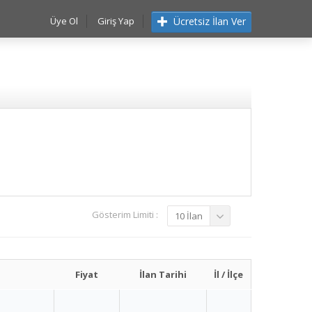
Ücretsiz İlan Ver
Üye Ol
Giriş Yap
Gösterim Limiti :
10 İlan
Fiyat
İlan Tarihi
İl / İlçe